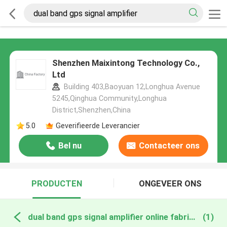
Shenzhen Maixintong Technology Co.,
Ltd
Building 403,Baoyuan 12,Longhua Avenue
5245,Qinghua Community,Longhua
District,Shenzhen,China
5.0
Geverifieerde Leverancier
Bel nu
Contacteer ons
PRODUCTEN
ONGEVEER ONS
dual band gps signal amplifier online fabricage
(1)