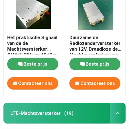
Het praktische Signaal
Duurzame de
van de de
Radiozenderversterker
Machtsversterker
van 12V, Draadloze de
SMA/N CW van 40dBm
Machtsversterker van
rf voor GPS-
COFDM
Beste prijs
Beste prijs
Stoorzender
Contacteer ons
Contacteer ons
LTE-Machtsversterker
(19)