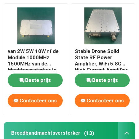
Fabrieksreis
Kwaliteitscontrole
van 2W 5W 10W rf de
Stable Drone Solid
Contacteer ons
Module 1000MHz
State RF Power
1500MHz van de
Amplifier, WiFi 5.8G
Machtsversterker In
High Current Amplifier
vaste toestand met
Vraag een offerte aan
Beste prijs
Beste prijs
SMA Conncetor
rf-machtsversterker
Contacteer ons
Contacteer ons
LTE-Machtsversterker
Breedbandmachtsversterker
(13)
Machtsversterker in vaste toestand