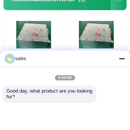
GPS-Signaalrepeater
De multiversterker LTE
De praktische
sales
28 LTE 44 van
Versterker van de de
Functietelecommunicatie
Bandmacht van 32W S,
Hoge Prestaties
Multifunctionele rf-
8:59 PM
Zenderversterker
Beste prijs
Beste prijs
Good day, what product are you looking 
for?
Contacteer ons
Contacteer ons
Bekijk meer