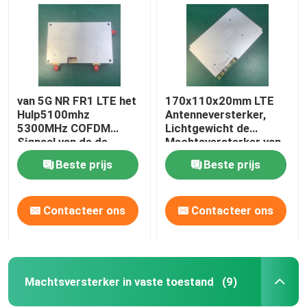
van 5G NR FR1 LTE het
170x110x20mm LTE
Hulp5100mhz
Antenneversterker,
5300MHz COFDM
Lichtgewicht de
Signaal van de de
Machtsversterker van
Machtsversterker
HF rf
Beste prijs
Beste prijs
Contacteer ons
Contacteer ons
Thuis
Producten
Machtsversterker in vaste toestand
(9)
Over ons