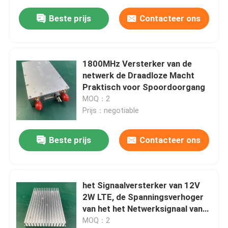
Beste prijs
Contacteer ons
1800MHz Versterker van de
netwerk de Draadloze Macht
Praktisch voor Spoordoorgang
MOQ：2
Prijs：negotiable
Beste prijs
Contacteer ons
het Signaalversterker van 12V
2W LTE, de Spanningsverhoger
van het het Netwerksignaal van
902MHz 928MHz
MOQ：2