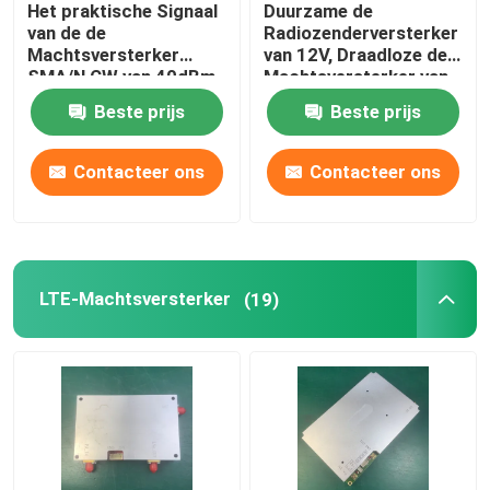
Het praktische Signaal
Duurzame de
van de de
Radiozenderversterker
Machtsversterker
van 12V, Draadloze de
SMA/N CW van 40dBm
Machtsversterker van
rf voor GPS-
COFDM
Beste prijs
Beste prijs
Stoorzender
Contacteer ons
Contacteer ons
LTE-Machtsversterker
(19)