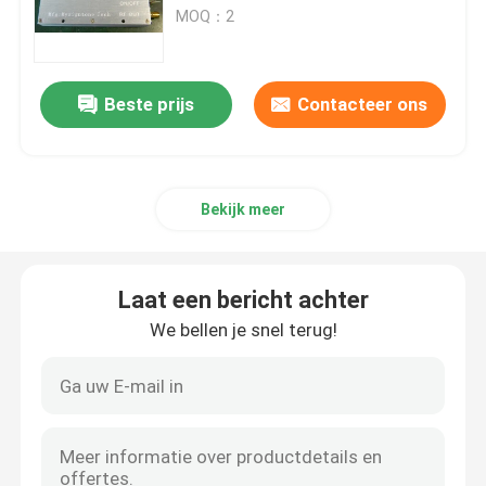
Videoverbinding 340 470MHz
MOQ：2
Producten
Beste prijs
Contacteer ons
rf-machtsversterker
LTE-Machtsversterker
Bekijk meer
Machtsversterker in vaste toestand
Laat een bericht achter
We bellen je snel terug!
Breedbandmachtsversterker
Telecommunicatieversterker
mobiele signaalrepeater