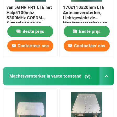
van 5G NR FR1 LTE het
170x110x20mm LTE
Hulp5100mhz
Antenneversterker,
5300MHz COFDM
Lichtgewicht de
Signaal van de de
Machtsversterker van
Machtsversterker
HF rf
Beste prijs
Beste prijs
Contacteer ons
Contacteer ons
Machtsversterker in vaste toestand
(9)