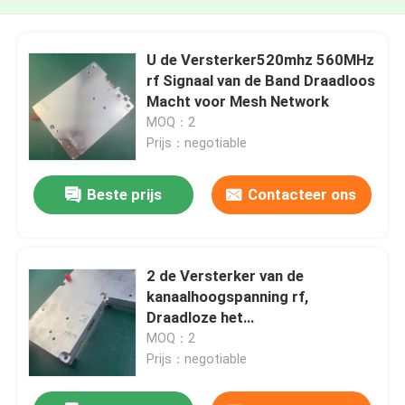
U de Versterker520mhz 560MHz
rf Signaal van de Band Draadloos
Macht voor Mesh Network
MOQ：2
Prijs：negotiable
Beste prijs
Contacteer ons
2 de Versterker van de
kanaalhoogspanning rf,
Draadloze het
Signaalspanningsverhogers van
MOQ：2
1450MHz 1500MHz
Prijs：negotiable