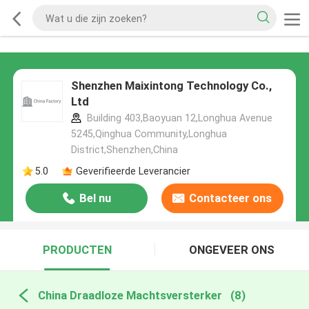
Shenzhen Maixintong Technology Co.,
Ltd
Building 403,Baoyuan 12,Longhua Avenue
5245,Qinghua Community,Longhua
District,Shenzhen,China
5.0
Geverifieerde Leverancier
Bel nu
Contacteer ons
PRODUCTEN
ONGEVEER ONS
China Draadloze Machtsversterker
(8)