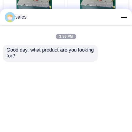
sales
De multiversterker LTE
De praktische
28 LTE 44 van
Versterker van de de
Functietelecommunicatie
Bandmacht van 32W S,
3:56 PM
Hoge Prestaties
Multifunctionele rf-
Zenderversterker
Good day, what product are you looking 
Beste prijs
Beste prijs
for?
Contacteer ons
Contacteer ons
Bekijk meer
Thuis
Ongeveer ons
Contacteer ons
Desktop Site