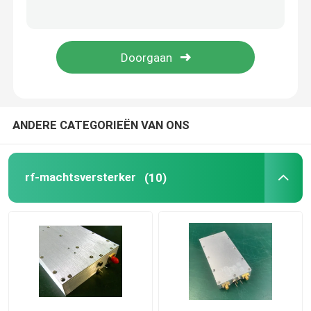
Drone-signaalstoorzender
Draadloze Machtsversterker
rf-de module van de machtsversterker
ANDERE CATEGORIEËN VAN ONS
De Spanningsverhoger van WiFi Wlan
rf-machtsversterker
(10)
GPS-Signaalrepeater