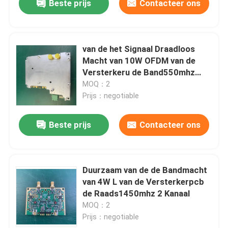
Beste prijs
Contacteer ons
van de het Signaal Draadloos
Macht van 10W OFDM van de
Versterkeru de Band550mhz
600MHz 2 Kanaal
MOQ：2
Prijs：negotiable
Beste prijs
Contacteer ons
Duurzaam van de de Bandmacht
van 4W L van de Versterkerpcb
de Raads1450mhz 2 Kanaal
MOQ：2
Prijs：negotiable