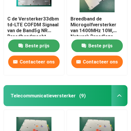
C de Versterker33dbm
Breedband de
td-LTE COFDM Signaal
Microgolfversterker
van de Band5g NR
van 1400MHz 10W,
Breedbandmacht
Netwerk Draadloze
Breedbandversterker
Beste prijs
Beste prijs
Contacteer ons
Contacteer ons
Telecommunicatieversterker
(9)