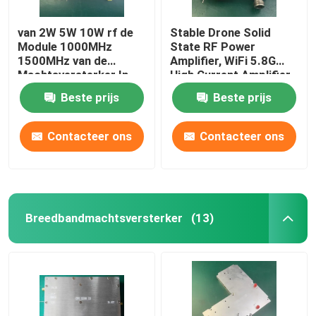
van 2W 5W 10W rf de
Stable Drone Solid
Module 1000MHz
State RF Power
1500MHz van de
Amplifier, WiFi 5.8G
Machtsversterker In
High Current Amplifier
vaste toestand met
Beste prijs
Beste prijs
SMA Conncetor
Contacteer ons
Contacteer ons
Breedbandmachtsversterker
(13)