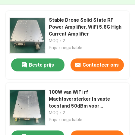
Stable Drone Solid State RF
Power Amplifier, WiFi 5.8G High
Current Amplifier
MOQ：2
Prijs：negotiable
Beste prijs
Contacteer ons
100W van WiFi rf
Machtsversterker In vaste
toestand 50dBm voor
Hommelstoorzender
MOQ：2
Prijs：negotiable