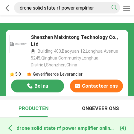
Shenzhen Maixintong Technology Co.,
Ltd
Building 403,Baoyuan 12,Longhua Avenue
5245,Qinghua Community,Longhua
District,Shenzhen,China
5.0
Geverifieerde Leverancier
Bel nu
Contacteer ons
PRODUCTEN
ONGEVEER ONS
drone solid state rf power amplifier online fabricage
(4)