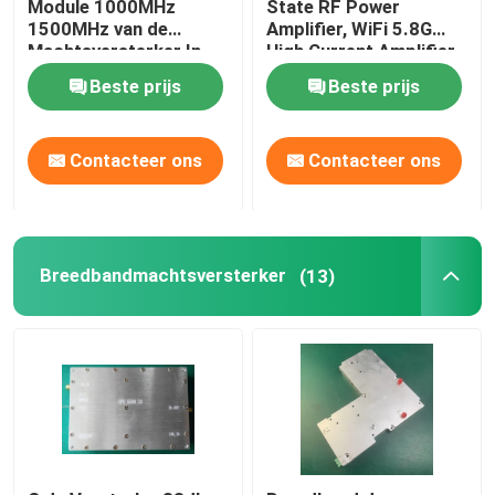
Module 1000MHz
State RF Power
1500MHz van de
Amplifier, WiFi 5.8G
Machtsversterker In
High Current Amplifier
GPS-Signaalrepeater
vaste toestand met
Beste prijs
Beste prijs
SMA Conncetor
Contacteer ons
Contacteer ons
Breedbandmachtsversterker
(13)