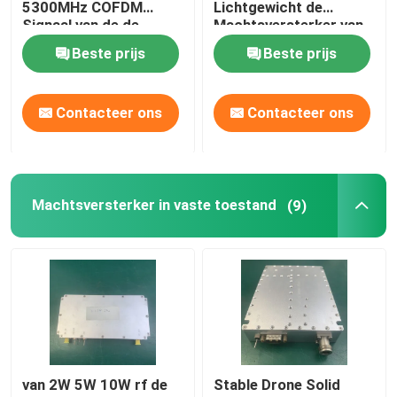
5300MHz COFDM
Lichtgewicht de
Signaal van de de
Machtsversterker van
Machtsversterker
HF rf
Breedbandmachtsversterker
Beste prijs
Beste prijs
Telecommunicatieversterker
Contacteer ons
Contacteer ons
mobiele signaalrepeater
Machtsversterker in vaste toestand
(9)
Drone-signaalstoorzender
Draadloze Machtsversterker
rf-de module van de machtsversterker
De Spanningsverhoger van WiFi Wlan
van 2W 5W 10W rf de
Stable Drone Solid