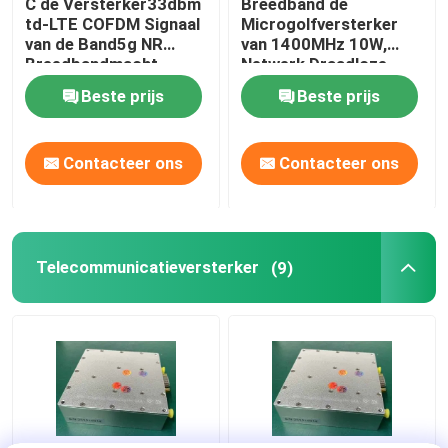
C de Versterker33dbm
Breedband de
td-LTE COFDM Signaal
Microgolfversterker
van de Band5g NR
van 1400MHz 10W,
Breedbandmacht
Netwerk Draadloze
Breedbandversterker
Beste prijs
Beste prijs
Contacteer ons
Contacteer ons
Telecommunicatieversterker
(9)