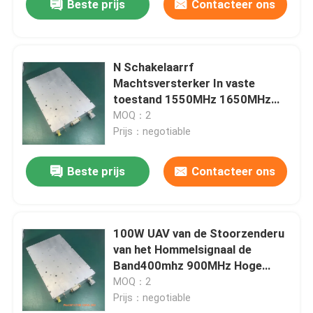
Beste prijs
Contacteer ons
N Schakelaarrf
Machtsversterker In vaste
toestand 1550MHz 1650MHz
gelijkstroom 28V
MOQ：2
Prijs：negotiable
Beste prijs
Contacteer ons
100W UAV van de Stoorzenderu
van het Hommelsignaal de
Band400mhz 900MHz Hoge
Macht
MOQ：2
Prijs：negotiable