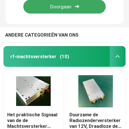
ANDERE CATEGORIEËN VAN ONS
rf-machtsversterker
(10)
Thuis
Producten
Het praktische Signaal
Duurzame de
van de de
Radiozenderversterker
Machtsversterker
van 12V, Draadloze de
Over ons