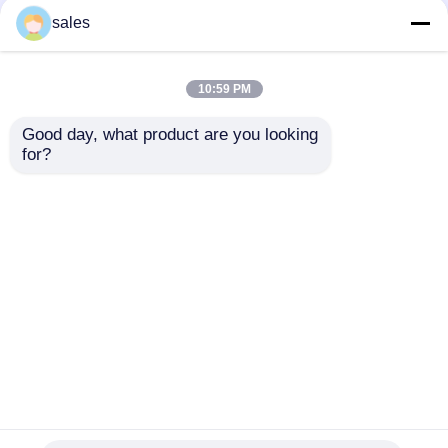
De multiversterker LTE
De praktische
sales
28 LTE 44 van
Versterker van de de
Functietelecommunicatie
Bandmacht van 32W S,
Hoge Prestaties
Multifunctionele rf-
10:59 PM
Zenderversterker
Beste prijs
Beste prijs
Good day, what product are you looking 
for?
Contacteer ons
Contacteer ons
Bekijk meer
Thuis
Ongeveer ons
Contacteer ons
Desktop Site
Sitemap
Privacybeleid
Kwaliteit
rf-machtsversterker
China