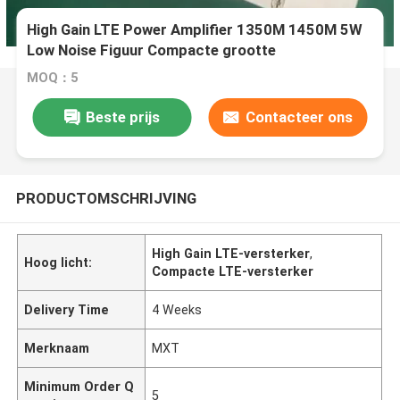
High Gain LTE Power Amplifier 1350M 1450M 5W
Low Noise Figuur Compacte grootte
MOQ：5
Beste prijs
Contacteer ons
PRODUCTOMSCHRIJVING
High Gain LTE-versterker
,
Hoog licht:
Compacte LTE-versterker
Delivery Time
4 Weeks
Merknaam
MXT
Minimum Order Q
5