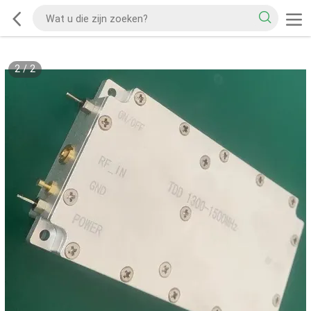
2
/
2