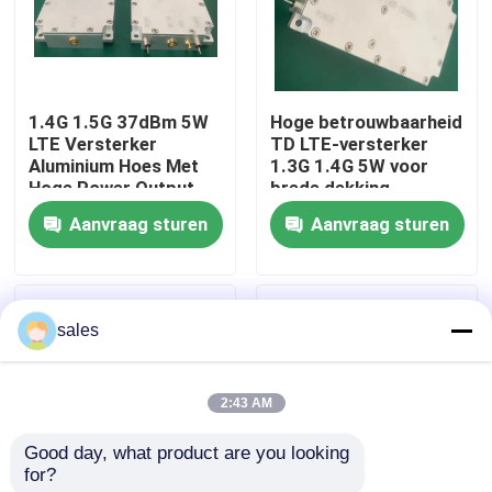
Producten
1.4G 1.5G 37dBm 5W
Hoge betrouwbaarheid
rf-machtsversterker
LTE Versterker
TD LTE-versterker
Aluminium Hoes Met
1.3G 1.4G 5W voor
Hoge Power Output
brede dekking
LTE-Machtsversterker
Aanvraag sturen
Aanvraag sturen
Machtsversterker in vaste toestand
sales
Breedbandmachtsversterker
2:43 AM
Telecommunicatieversterker
Good day, what product are you looking 
for?
mobiele signaalrepeater