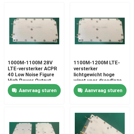
1000M-1100M 28V
1100M-1200M LTE-
LTE-versterker ACPR
versterker
40 Low Noise Figure
lichtgewicht hoge
High Power Output
winst voor draadloze
communicatie
Aanvraag sturen
Aanvraag sturen
Thuis
Over ons
Contacten